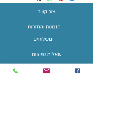
צור קשר
הזמנות והחזרות
משלוחים
שאלות נפוצות
הצהרת נגישות
Tomocandyisrael@gmail.com
רימון 1, אבן יהודה
(+972) 533019761