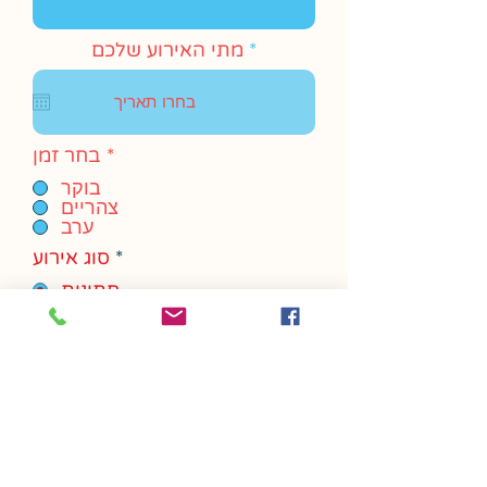
r
*
מתי האירוע שלכם
e
q
u
i
r
*
בחר זמן
e
d
בוקר
צהריים
ערב
*
סוג אירוע
חתונות
בר.בת מצווה
אירוע חברה
השקת מוצר
אחר
ההודעה שלך